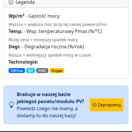
Legenda
Wp/m²
- Gęstość mocy
Wyższa = większa moc przy tej samej powierzchni
Temp.
- Wsp. temperaturowy Pmax (%/°C)
Bliżej zera = mniejszy spadek mocy
Degr.
- Degradacja roczna (%/rok)
Niższa = wolniejszy spadek mocy w czasie
Technologie:
TOPCon
HJT
PERC
N-type
Brakuje w naszej bazie
jakiegoś panelu/modułu PV?
Zaproponuj
Powiedz czego nie mamy, a
dodamy to do naszej bazy!