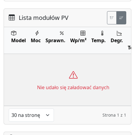
Lista modułów PV
Model
Moc
Sprawn.
Wp/m²
Temp.
Degr.
Te
Nie udało się załadować danych
Strona
1
z
1