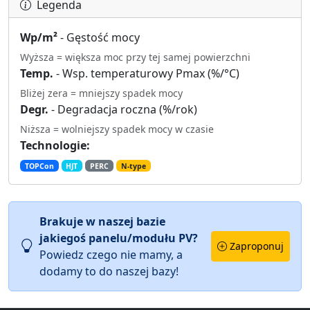
Legenda
Wp/m²
- Gęstość mocy
Wyższa = większa moc przy tej samej powierzchni
Temp.
- Wsp. temperaturowy Pmax (%/°C)
Bliżej zera = mniejszy spadek mocy
Degr.
- Degradacja roczna (%/rok)
Niższa = wolniejszy spadek mocy w czasie
Technologie:
TOPCon
HJT
PERC
N-type
Brakuje w naszej bazie
jakiegoś panelu/modułu PV?
Zaproponuj
Powiedz czego nie mamy, a
dodamy to do naszej bazy!