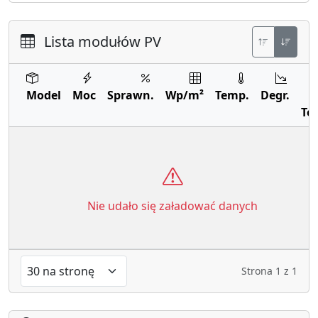
Lista modułów PV
Model
Moc
Sprawn.
Wp/m²
Temp.
Degr.
Te
Nie udało się załadować danych
Strona
1
z
1