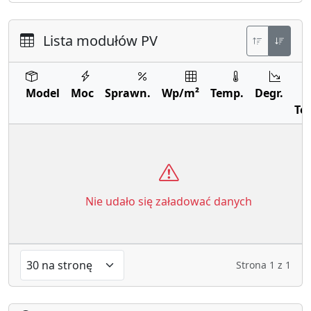
Lista modułów PV
Model
Moc
Sprawn.
Wp/m²
Temp.
Degr.
Te
Nie udało się załadować danych
Strona
1
z
1