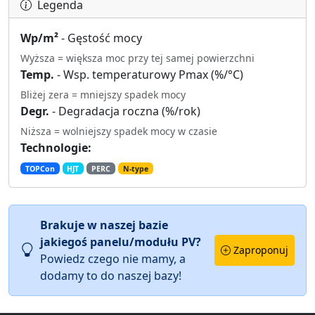
Legenda
Wp/m²
- Gęstość mocy
Wyższa = większa moc przy tej samej powierzchni
Temp.
- Wsp. temperaturowy Pmax (%/°C)
Bliżej zera = mniejszy spadek mocy
Degr.
- Degradacja roczna (%/rok)
Niższa = wolniejszy spadek mocy w czasie
Technologie:
TOPCon
HJT
PERC
N-type
Brakuje w naszej bazie
jakiegoś panelu/modułu PV?
Zaproponuj
Powiedz czego nie mamy, a
dodamy to do naszej bazy!