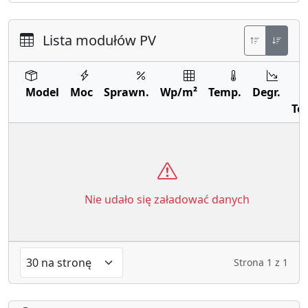
Lista modułów PV
Model
Moc
Sprawn.
Wp/m²
Temp.
Degr.
Te
Nie udało się załadować danych
Strona
1
z
1