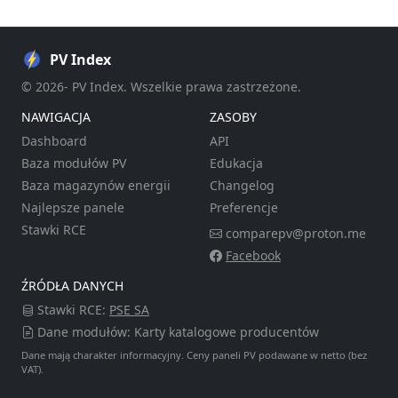
PV Index
© 2026- PV Index. Wszelkie prawa zastrzeżone.
NAWIGACJA
ZASOBY
Dashboard
API
Baza modułów PV
Edukacja
Baza magazynów energii
Changelog
Najlepsze panele
Preferencje
Stawki RCE
comparepv@proton.me
Facebook
ŹRÓDŁA DANYCH
Stawki RCE:
PSE SA
Dane modułów: Karty katalogowe producentów
Dane mają charakter informacyjny. Ceny paneli PV podawane w netto (bez
VAT).