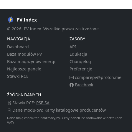
PV Index
© 2026- PV Index. Wszelkie prawa zastrzeżone.
NAWIGACJA
ZASOBY
Dashboard
API
Baza modułów PV
Edukacja
Baza magazynów energii
Changelog
Najlepsze panele
Preferencje
Stawki RCE
comparepv@proton.me
Facebook
ŹRÓDŁA DANYCH
Stawki RCE:
PSE SA
Dane modułów: Karty katalogowe producentów
Dane mają charakter informacyjny. Ceny paneli PV podawane w netto (bez
VAT).