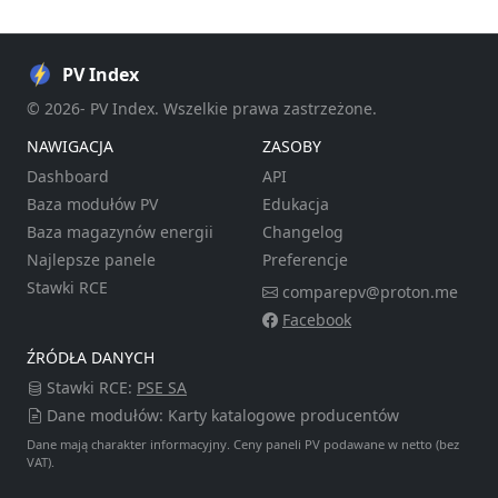
PV Index
© 2026- PV Index. Wszelkie prawa zastrzeżone.
NAWIGACJA
ZASOBY
Dashboard
API
Baza modułów PV
Edukacja
Baza magazynów energii
Changelog
Najlepsze panele
Preferencje
Stawki RCE
comparepv@proton.me
Facebook
ŹRÓDŁA DANYCH
Stawki RCE:
PSE SA
Dane modułów: Karty katalogowe producentów
Dane mają charakter informacyjny. Ceny paneli PV podawane w netto (bez
VAT).