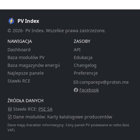
PV Index
© 2026- PV Index. Wszelkie prawa zastrzeżone.
NAWIGACJA
ZASOBY
Dashboard
API
Baza modułów PV
Edukacja
Baza magazynów energii
Changelog
Najlepsze panele
Preferencje
Stawki RCE
comparepv@proton.me
Facebook
ŹRÓDŁA DANYCH
Stawki RCE:
PSE SA
Dane modułów: Karty katalogowe producentów
Dane mają charakter informacyjny. Ceny paneli PV podawane w netto (bez
VAT).