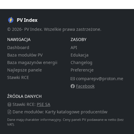
PV Index
© 2026- PV Index. Wszelkie prawa zastrzeżone.
NAWIGACJA
ZASOBY
Dashboard
API
Baza modułów PV
Edukacja
Baza magazynów energii
Changelog
Najlepsze panele
Preferencje
Stawki RCE
comparepv@proton.me
Facebook
ŹRÓDŁA DANYCH
Stawki RCE:
PSE SA
Dane modułów: Karty katalogowe producentów
Dane mają charakter informacyjny. Ceny paneli PV podawane w netto (bez
VAT).