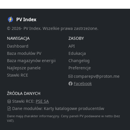
PV Index
© 2026- PV Index. Wszelkie prawa zastrzeżone.
NAWIGACJA
ZASOBY
Dashboard
API
Baza modułów PV
Edukacja
Baza magazynów energii
Changelog
Najlepsze panele
Preferencje
Stawki RCE
comparepv@proton.me
Facebook
ŹRÓDŁA DANYCH
Stawki RCE:
PSE SA
Dane modułów: Karty katalogowe producentów
Dane mają charakter informacyjny. Ceny paneli PV podawane w netto (bez
VAT).