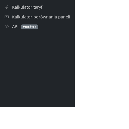
Kalkulator taryf
Kalkulator porównania paneli
API
Wkrótce
PV Index
© 2026- PV Index. Wszelkie p