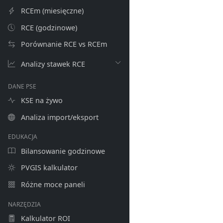
RCEm (miesięczne)
RCE (godzinowe)
Porównanie RCE vs RCEm
Analizy stawek RCE
DANE PSE
KSE na żywo
Analiza import/eksport
EDUKACJA
Bilansowanie godzinowe
PVGIS kalkulator
Różne moce paneli
NARZĘDZIA
Kalkulator ROI