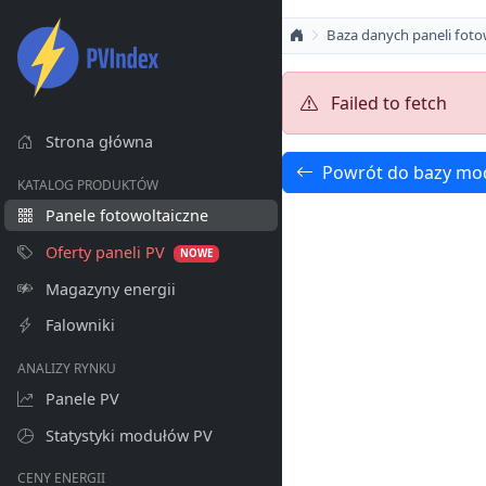
Baza danych paneli foto
Failed to fetch
Strona główna
Powrót do bazy mo
KATALOG PRODUKTÓW
Panele fotowoltaiczne
Oferty paneli PV
NOWE
Magazyny energii
Falowniki
ANALIZY RYNKU
Panele PV
Statystyki modułów PV
CENY ENERGII