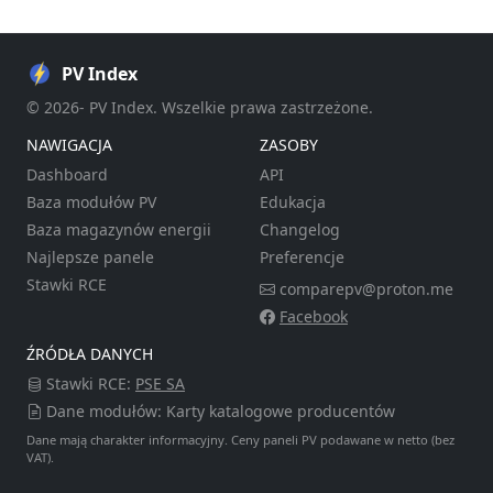
PV Index
© 2026- PV Index. Wszelkie prawa zastrzeżone.
NAWIGACJA
ZASOBY
Dashboard
API
Baza modułów PV
Edukacja
Baza magazynów energii
Changelog
Najlepsze panele
Preferencje
Stawki RCE
comparepv@proton.me
Facebook
ŹRÓDŁA DANYCH
Stawki RCE:
PSE SA
Dane modułów: Karty katalogowe producentów
Dane mają charakter informacyjny. Ceny paneli PV podawane w netto (bez
VAT).