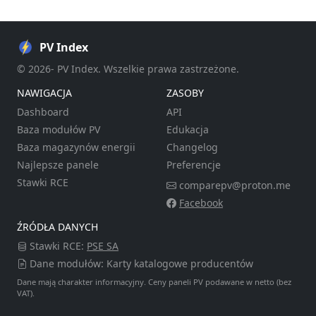
PV Index
© 2026- PV Index. Wszelkie prawa zastrzeżone.
NAWIGACJA
ZASOBY
Dashboard
API
Baza modułów PV
Edukacja
Baza magazynów energii
Changelog
Najlepsze panele
Preferencje
Stawki RCE
comparepv@proton.me
Facebook
ŹRÓDŁA DANYCH
Stawki RCE:
PSE SA
Dane modułów: Karty katalogowe producentów
Dane mają charakter informacyjny. Ceny paneli PV podawane w netto (bez
VAT).