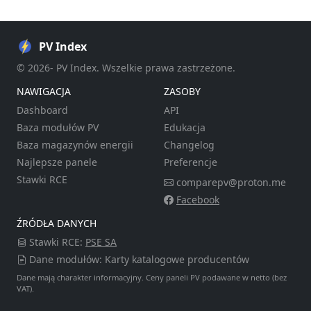
PV Index
© 2026- PV Index. Wszelkie prawa zastrzeżone.
NAWIGACJA
ZASOBY
Dashboard
API
Baza modułów PV
Edukacja
Baza magazynów energii
Changelog
Najlepsze panele
Preferencje
Stawki RCE
comparepv@proton.me
Facebook
ŹRÓDŁA DANYCH
Stawki RCE:
PSE SA
Dane modułów: Karty katalogowe producentów
Dane mają charakter informacyjny. Ceny paneli PV podawane w netto (bez
VAT).