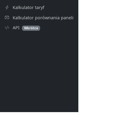
Kalkulator taryf
Kalkulator porównania paneli
API
Wkrótce
PV Index
© 2026- PV Index. Wszelkie p