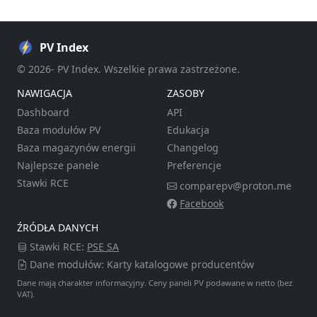
PV Index
© 2026- PV Index. Wszelkie prawa zastrzeżone.
NAWIGACJA
ZASOBY
Dashboard
API
Baza modułów PV
Edukacja
Baza magazynów energii
Changelog
Najlepsze panele
Preferencje
Stawki RCE
comparepv@proton.me
Facebook
ŹRÓDŁA DANYCH
Stawki RCE:
PSE SA
Dane modułów: Karty katalogowe producentów
Dane mają charakter informacyjny. Ceny paneli PV podawane w netto (bez
VAT).