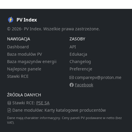
PV Index
© 2026- PV Index. Wszelkie prawa zastrzeżone.
NAWIGACJA
ZASOBY
Dashboard
API
Baza modułów PV
Edukacja
Baza magazynów energii
Changelog
Najlepsze panele
Preferencje
Stawki RCE
comparepv@proton.me
Facebook
ŹRÓDŁA DANYCH
Stawki RCE:
PSE SA
Dane modułów: Karty katalogowe producentów
Dane mają charakter informacyjny. Ceny paneli PV podawane w netto (bez
VAT).