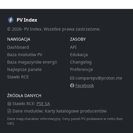
PV Index
© 2026- PV Index. Wszelkie prawa zastrzeżone.
NAWIGACJA
ZASOBY
Dashboard
API
Baza modułów PV
Edukacja
Baza magazynów energii
Changelog
Najlepsze panele
Preferencje
Stawki RCE
comparepv@proton.me
Facebook
ŹRÓDŁA DANYCH
Stawki RCE:
PSE SA
Dane modułów: Karty katalogowe producentów
Dane mają charakter informacyjny. Ceny paneli PV podawane w netto (bez
VAT).