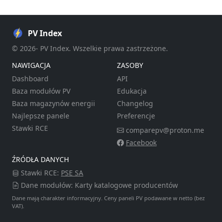
PV Index
© 2026- PV Index. Wszelkie prawa zastrzeżone.
NAWIGACJA
ZASOBY
Dashboard
API
Baza modułów PV
Edukacja
Baza magazynów energii
Changelog
Najlepsze panele
Preferencje
Stawki RCE
comparepv@proton.me
Facebook
ŹRÓDŁA DANYCH
Stawki RCE:
PSE SA
Dane modułów: Karty katalogowe producentów
Dane mają charakter informacyjny. Ceny paneli PV podawane w netto (bez
VAT).