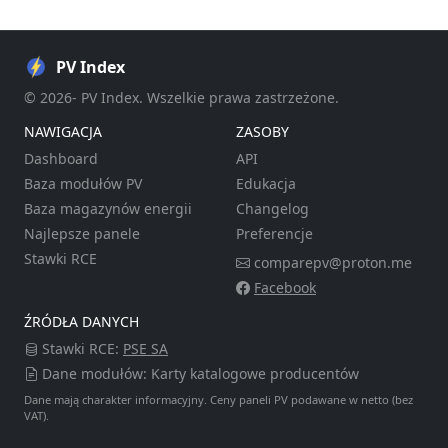
PV Index
© 2026- PV Index. Wszelkie prawa zastrzeżone.
NAWIGACJA
ZASOBY
Dashboard
API
Baza modułów PV
Edukacja
Baza magazynów energii
Changelog
Najlepsze panele
Preferencje
Stawki RCE
comparepv@proton.me
Facebook
ŹRÓDŁA DANYCH
Stawki RCE:
PSE SA
Dane modułów: Karty katalogowe producentów
Dane mają charakter informacyjny. Ceny paneli PV podawane w netto (bez
VAT).