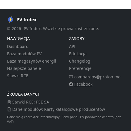
PV Index
© 2026- PV Index. Wszelkie prawa zastrzeżone.
NAWIGACJA
ZASOBY
Dashboard
API
Baza modułów PV
Edukacja
Baza magazynów energii
Changelog
Najlepsze panele
Preferencje
Stawki RCE
comparepv@proton.me
Facebook
ŹRÓDŁA DANYCH
Stawki RCE:
PSE SA
Dane modułów: Karty katalogowe producentów
Dane mają charakter informacyjny. Ceny paneli PV podawane w netto (bez
VAT).