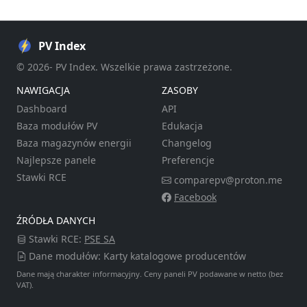
PV Index
© 2026- PV Index. Wszelkie prawa zastrzeżone.
NAWIGACJA
ZASOBY
Dashboard
API
Baza modułów PV
Edukacja
Baza magazynów energii
Changelog
Najlepsze panele
Preferencje
Stawki RCE
comparepv@proton.me
Facebook
ŹRÓDŁA DANYCH
Stawki RCE:
PSE SA
Dane modułów: Karty katalogowe producentów
Dane mają charakter informacyjny. Ceny paneli PV podawane w netto (bez
VAT).