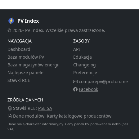
PV Index
© 2026- PV Index. Wszelkie prawa zastrzeżone.
NAWIGACJA
ZASOBY
Dashboard
API
Baza modułów PV
Edukacja
Baza magazynów energii
Changelog
Najlepsze panele
Preferencje
Stawki RCE
comparepv@proton.me
Facebook
ŹRÓDŁA DANYCH
Stawki RCE:
PSE SA
Dane modułów: Karty katalogowe producentów
Dane mają charakter informacyjny. Ceny paneli PV podawane w netto (bez
VAT).