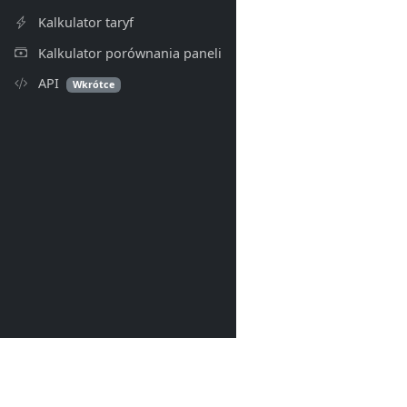
Kalkulator taryf
Kalkulator porównania paneli
API
Wkrótce
PV Index
© 2026- PV Index. Wszelkie p