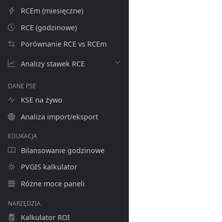
RCEm (miesięczne)
RCE (godzinowe)
Porównanie RCE vs RCEm
Analizy stawek RCE
DANE PSE
KSE na żywo
Analiza import/eksport
EDUKACJA
Bilansowanie godzinowe
PVGIS kalkulator
Różne moce paneli
NARZĘDZIA
Kalkulator ROI