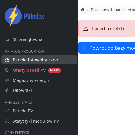
Baza danych paneli foto
Failed to fetch
Strona główna
Powrót do bazy mo
KATALOG PRODUKTÓW
Panele fotowoltaiczne
Oferty paneli PV
NOWE
Magazyny energii
Falowniki
ANALIZY RYNKU
Panele PV
Statystyki modułów PV
CENY ENERGII