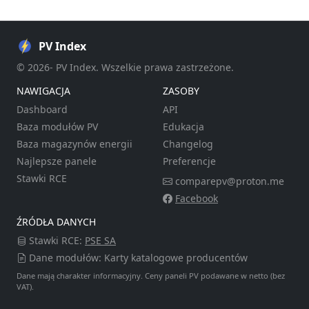
PV Index
© 2026- PV Index. Wszelkie prawa zastrzeżone.
NAWIGACJA
ZASOBY
Dashboard
API
Baza modułów PV
Edukacja
Baza magazynów energii
Changelog
Najlepsze panele
Preferencje
Stawki RCE
comparepv@proton.me
Facebook
ŹRÓDŁA DANYCH
Stawki RCE:
PSE SA
Dane modułów: Karty katalogowe producentów
Dane mają charakter informacyjny. Ceny paneli PV podawane w netto (bez
VAT).