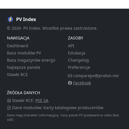
PV Index
© 2026- PV Index. Wszelkie prawa zastrzeżone.
NAWIGACJA
ZASOBY
Dashboard
API
Baza modułów PV
Edukacja
Baza magazynów energii
Changelog
Najlepsze panele
Preferencje
Stawki RCE
comparepv@proton.me
Facebook
ŹRÓDŁA DANYCH
Stawki RCE:
PSE SA
Dane modułów: Karty katalogowe producentów
Dane mają charakter informacyjny. Ceny paneli PV podawane w netto (bez
VAT).