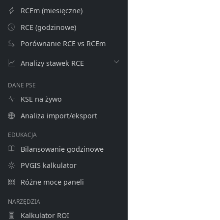
RCEm (miesięczne)
RCE (godzinowe)
Porównanie RCE vs RCEm
Analizy stawek RCE
DANE PSE
KSE na żywo
Analiza import/eksport
EDUKACJA
Bilansowanie godzinowe
PVGIS kalkulator
Różne moce paneli
NARZĘDZIA
Kalkulator ROI