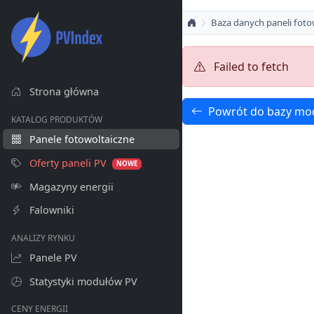
Baza danych paneli foto
Failed to fetch
Strona główna
Powrót do bazy mo
KATALOG PRODUKTÓW
Panele fotowoltaiczne
Oferty paneli PV
NOWE
Magazyny energii
Falowniki
ANALIZY RYNKU
Panele PV
Statystyki modułów PV
CENY ENERGII