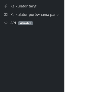
Kalkulator taryf
Kalkulator porównania paneli
API
Wkrótce
PV Index
© 2026- PV Index. Wszelkie p