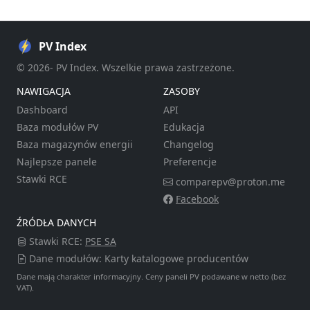
PV Index
© 2026- PV Index. Wszelkie prawa zastrzeżone.
NAWIGACJA
ZASOBY
Dashboard
API
Baza modułów PV
Edukacja
Baza magazynów energii
Changelog
Najlepsze panele
Preferencje
Stawki RCE
comparepv@proton.me
Facebook
ŹRÓDŁA DANYCH
Stawki RCE:
PSE SA
Dane modułów: Karty katalogowe producentów
Dane mają charakter informacyjny. Ceny paneli PV podawane w netto (bez
VAT).