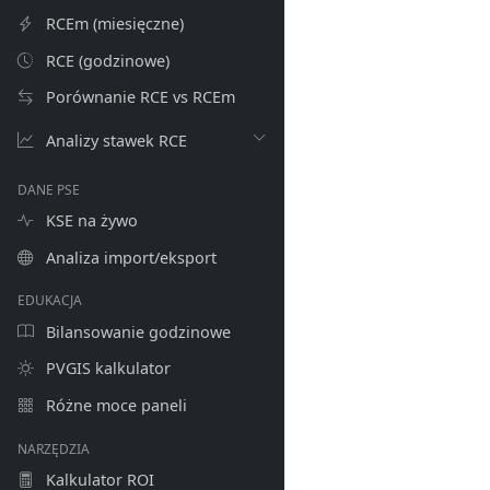
RCEm (miesięczne)
RCE (godzinowe)
Porównanie RCE vs RCEm
Analizy stawek RCE
DANE PSE
KSE na żywo
Analiza import/eksport
EDUKACJA
Bilansowanie godzinowe
PVGIS kalkulator
Różne moce paneli
NARZĘDZIA
Kalkulator ROI