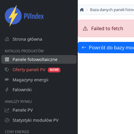
Baza danych paneli foto
Failed to fetch
Strona główna
Powrót do bazy mo
KATALOG PRODUKTÓW
Panele fotowoltaiczne
Oferty paneli PV
NOWE
Magazyny energii
Falowniki
ANALIZY RYNKU
Panele PV
Statystyki modułów PV
CENY ENERGII