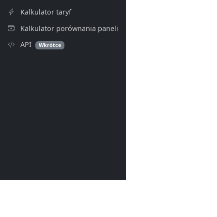
Kalkulator taryf
Kalkulator porównania paneli
API
Wkrótce
PV Index
© 2026- PV Index. Wszelkie p