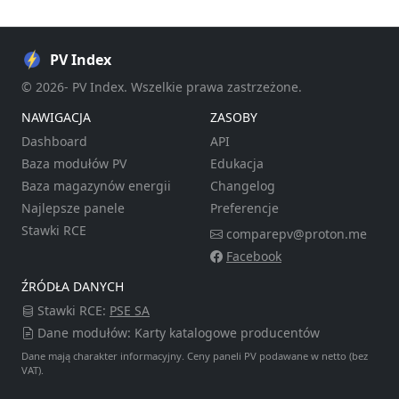
PV Index
© 2026- PV Index. Wszelkie prawa zastrzeżone.
NAWIGACJA
ZASOBY
Dashboard
API
Baza modułów PV
Edukacja
Baza magazynów energii
Changelog
Najlepsze panele
Preferencje
Stawki RCE
comparepv@proton.me
Facebook
ŹRÓDŁA DANYCH
Stawki RCE:
PSE SA
Dane modułów: Karty katalogowe producentów
Dane mają charakter informacyjny. Ceny paneli PV podawane w netto (bez
VAT).