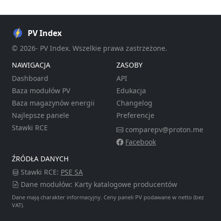
PV Index
© 2026- PV Index. Wszelkie prawa zastrzeżone.
NAWIGACJA
ZASOBY
Dashboard
API
Baza modułów PV
Edukacja
Baza magazynów energii
Changelog
Najlepsze panele
Preferencje
Stawki RCE
comparepv@proton.me
Facebook
ŹRÓDŁA DANYCH
Stawki RCE:
PSE SA
Dane modułów: Karty katalogowe producentów
Dane mają charakter informacyjny. Ceny paneli PV podawane w netto (bez
VAT).