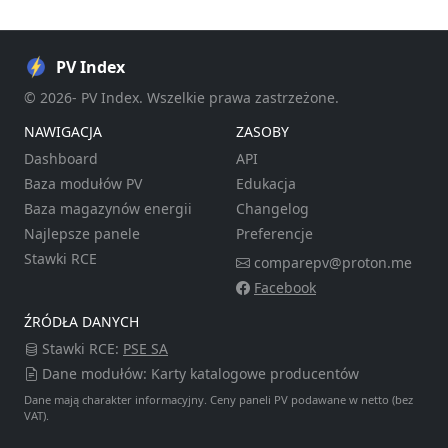
PV Index
© 2026- PV Index. Wszelkie prawa zastrzeżone.
NAWIGACJA
ZASOBY
Dashboard
API
Baza modułów PV
Edukacja
Baza magazynów energii
Changelog
Najlepsze panele
Preferencje
Stawki RCE
comparepv@proton.me
Facebook
ŹRÓDŁA DANYCH
Stawki RCE:
PSE SA
Dane modułów: Karty katalogowe producentów
Dane mają charakter informacyjny. Ceny paneli PV podawane w netto (bez
VAT).