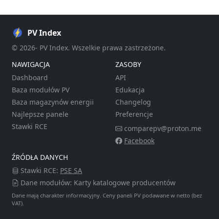
PV Index
© 2026- PV Index. Wszelkie prawa zastrzeżone.
NAWIGACJA
ZASOBY
Dashboard
API
Baza modułów PV
Edukacja
Baza magazynów energii
Changelog
Najlepsze panele
Preferencje
Stawki RCE
comparepv@proton.me
Facebook
ŹRÓDŁA DANYCH
Stawki RCE:
PSE SA
Dane modułów: Karty katalogowe producentów
Dane mają charakter informacyjny. Ceny paneli PV podawane w netto (bez
VAT).