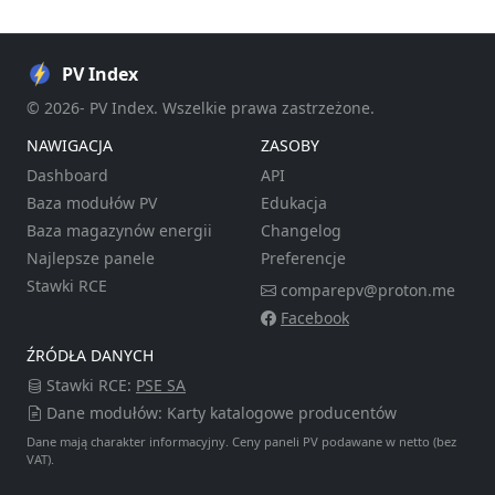
PV Index
© 2026- PV Index. Wszelkie prawa zastrzeżone.
NAWIGACJA
ZASOBY
Dashboard
API
Baza modułów PV
Edukacja
Baza magazynów energii
Changelog
Najlepsze panele
Preferencje
Stawki RCE
comparepv@proton.me
Facebook
ŹRÓDŁA DANYCH
Stawki RCE:
PSE SA
Dane modułów: Karty katalogowe producentów
Dane mają charakter informacyjny. Ceny paneli PV podawane w netto (bez
VAT).