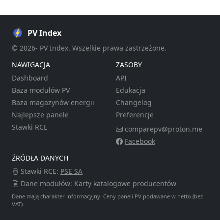
PV Index
© 2026- PV Index. Wszelkie prawa zastrzeżone.
NAWIGACJA
ZASOBY
Dashboard
API
Baza modułów PV
Edukacja
Baza magazynów energii
Changelog
Najlepsze panele
Preferencje
Stawki RCE
comparepv@proton.me
Facebook
ŹRÓDŁA DANYCH
Stawki RCE:
PSE SA
Dane modułów: Karty katalogowe producentów
Dane mają charakter informacyjny. Ceny paneli PV podawane w netto (bez
VAT).