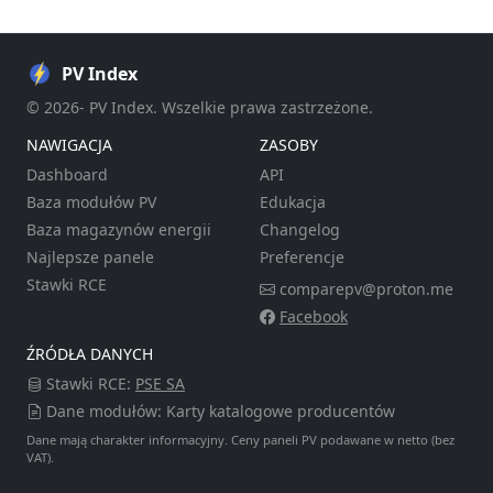
PV Index
© 2026- PV Index. Wszelkie prawa zastrzeżone.
NAWIGACJA
ZASOBY
Dashboard
API
Baza modułów PV
Edukacja
Baza magazynów energii
Changelog
Najlepsze panele
Preferencje
Stawki RCE
comparepv@proton.me
Facebook
ŹRÓDŁA DANYCH
Stawki RCE:
PSE SA
Dane modułów: Karty katalogowe producentów
Dane mają charakter informacyjny. Ceny paneli PV podawane w netto (bez
VAT).