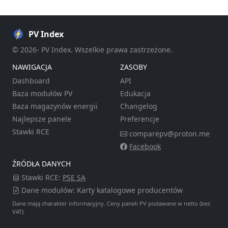
PV Index
© 2026- PV Index. Wszelkie prawa zastrzeżone.
NAWIGACJA
ZASOBY
Dashboard
API
Baza modułów PV
Edukacja
Baza magazynów energii
Changelog
Najlepsze panele
Preferencje
Stawki RCE
comparepv@proton.me
Facebook
ŹRÓDŁA DANYCH
Stawki RCE:
PSE SA
Dane modułów: Karty katalogowe producentów
Dane mają charakter informacyjny. Ceny paneli PV podawane w netto (bez
VAT).