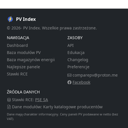
PV Index
© 2026- PV Index. Wszelkie prawa zastrzeżone.
NAWIGACJA
ZASOBY
Dashboard
API
Baza modułów PV
Edukacja
Baza magazynów energii
Changelog
Najlepsze panele
Preferencje
Stawki RCE
comparepv@proton.me
Facebook
ŹRÓDŁA DANYCH
Stawki RCE:
PSE SA
Dane modułów: Karty katalogowe producentów
Dane mają charakter informacyjny. Ceny paneli PV podawane w netto (bez
VAT).