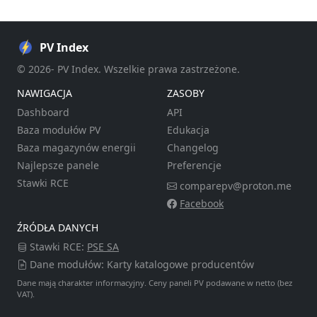
PV Index
© 2026- PV Index. Wszelkie prawa zastrzeżone.
NAWIGACJA
ZASOBY
Dashboard
API
Baza modułów PV
Edukacja
Baza magazynów energii
Changelog
Najlepsze panele
Preferencje
Stawki RCE
comparepv@proton.me
Facebook
ŹRÓDŁA DANYCH
Stawki RCE:
PSE SA
Dane modułów: Karty katalogowe producentów
Dane mają charakter informacyjny. Ceny paneli PV podawane w netto (bez
VAT).