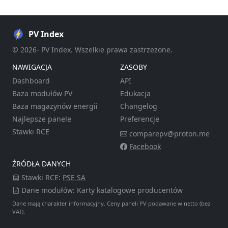
PV Index
© 2026- PV Index. Wszelkie prawa zastrzeżone.
NAWIGACJA
ZASOBY
Dashboard
API
Baza modułów PV
Edukacja
Baza magazynów energii
Changelog
Najlepsze panele
Preferencje
Stawki RCE
comparepv@proton.me
Facebook
ŹRÓDŁA DANYCH
Stawki RCE:
PSE SA
Dane modułów: Karty katalogowe producentów
Dane mają charakter informacyjny. Ceny paneli PV podawane w netto (bez
VAT).