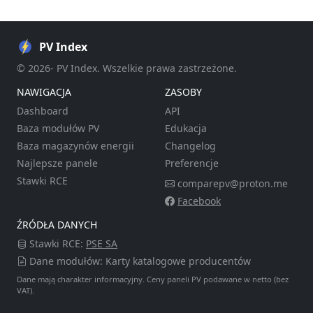
PV Index
© 2026- PV Index. Wszelkie prawa zastrzeżone.
NAWIGACJA
ZASOBY
Dashboard
API
Baza modułów PV
Edukacja
Baza magazynów energii
Changelog
Najlepsze panele
Preferencje
Stawki RCE
comparepv@proton.me
Facebook
ŹRÓDŁA DANYCH
Stawki RCE:
PSE SA
Dane modułów: Karty katalogowe producentów
Dane mają charakter informacyjny. Ceny paneli PV podawane w netto (bez
VAT).