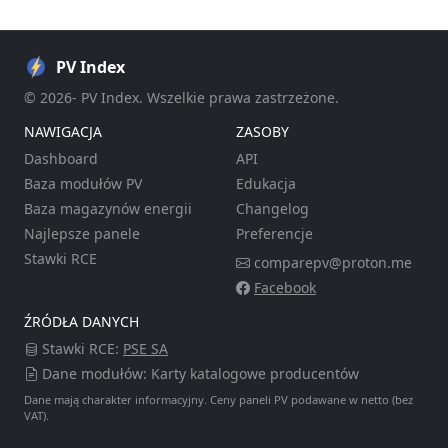
PV Index
© 2026- PV Index. Wszelkie prawa zastrzeżone.
NAWIGACJA
ZASOBY
Dashboard
API
Baza modułów PV
Edukacja
Baza magazynów energii
Changelog
Najlepsze panele
Preferencje
Stawki RCE
comparepv@proton.me
Facebook
ŹRÓDŁA DANYCH
Stawki RCE:
PSE SA
Dane modułów: Karty katalogowe producentów
Dane mają charakter informacyjny. Ceny paneli PV podawane w netto (bez
VAT).