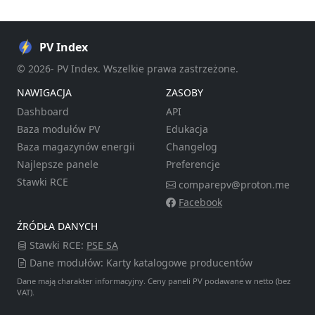
PV Index
© 2026- PV Index. Wszelkie prawa zastrzeżone.
NAWIGACJA
ZASOBY
Dashboard
API
Baza modułów PV
Edukacja
Baza magazynów energii
Changelog
Najlepsze panele
Preferencje
Stawki RCE
comparepv@proton.me
Facebook
ŹRÓDŁA DANYCH
Stawki RCE:
PSE SA
Dane modułów: Karty katalogowe producentów
Dane mają charakter informacyjny. Ceny paneli PV podawane w netto (bez
VAT).