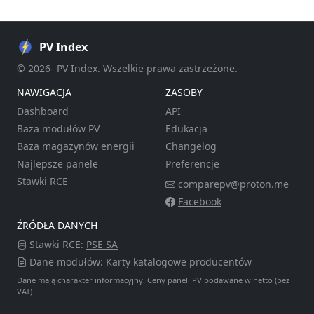
PV Index
© 2026- PV Index. Wszelkie prawa zastrzeżone.
NAWIGACJA
ZASOBY
Dashboard
API
Baza modułów PV
Edukacja
Baza magazynów energii
Changelog
Najlepsze panele
Preferencje
Stawki RCE
comparepv@proton.me
Facebook
ŹRÓDŁA DANYCH
Stawki RCE:
PSE SA
Dane modułów: Karty katalogowe producentów
Dane mają charakter informacyjny. Ceny paneli PV podawane w netto (bez
VAT).