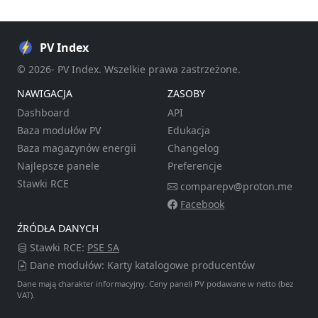
PV Index
© 2026- PV Index. Wszelkie prawa zastrzeżone.
NAWIGACJA
ZASOBY
Dashboard
API
Baza modułów PV
Edukacja
Baza magazynów energii
Changelog
Najlepsze panele
Preferencje
Stawki RCE
comparepv@proton.me
Facebook
ŹRÓDŁA DANYCH
Stawki RCE:
PSE SA
Dane modułów: Karty katalogowe producentów
Dane mają charakter informacyjny. Ceny paneli PV podawane w netto (bez
VAT).