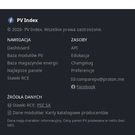
PV Index
© 2026- PV Index. Wszelkie prawa zastrzeżone.
NAWIGACJA
ZASOBY
Dashboard
API
Baza modułów PV
Edukacja
Baza magazynów energii
Changelog
Najlepsze panele
Preferencje
Stawki RCE
comparepv@proton.me
Facebook
ŹRÓDŁA DANYCH
Stawki RCE:
PSE SA
Dane modułów: Karty katalogowe producentów
Dane mają charakter informacyjny. Ceny paneli PV podawane w netto (bez
VAT).