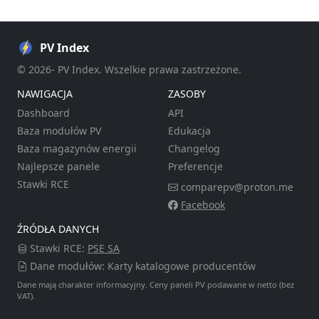
PV Index
© 2026- PV Index. Wszelkie prawa zastrzeżone.
NAWIGACJA
ZASOBY
Dashboard
API
Baza modułów PV
Edukacja
Baza magazynów energii
Changelog
Najlepsze panele
Preferencje
Stawki RCE
comparepv@proton.me
Facebook
ŹRÓDŁA DANYCH
Stawki RCE:
PSE SA
Dane modułów: Karty katalogowe producentów
Dane mają charakter informacyjny. Ceny paneli PV podawane w netto (bez
VAT).