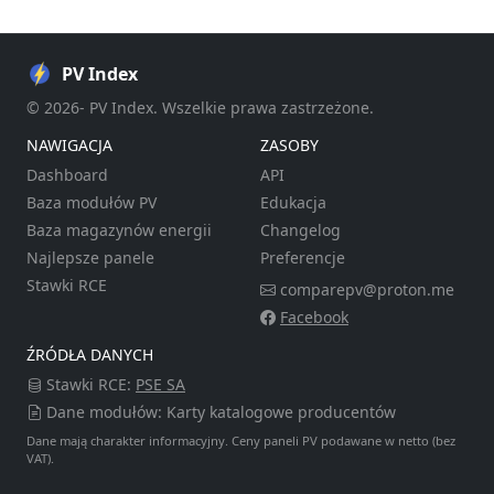
PV Index
© 2026- PV Index. Wszelkie prawa zastrzeżone.
NAWIGACJA
ZASOBY
Dashboard
API
Baza modułów PV
Edukacja
Baza magazynów energii
Changelog
Najlepsze panele
Preferencje
Stawki RCE
comparepv@proton.me
Facebook
ŹRÓDŁA DANYCH
Stawki RCE:
PSE SA
Dane modułów: Karty katalogowe producentów
Dane mają charakter informacyjny. Ceny paneli PV podawane w netto (bez
VAT).