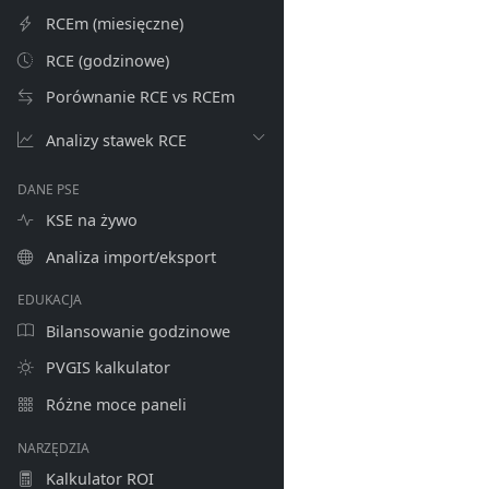
RCEm (miesięczne)
RCE (godzinowe)
Porównanie RCE vs RCEm
Analizy stawek RCE
DANE PSE
KSE na żywo
Analiza import/eksport
EDUKACJA
Bilansowanie godzinowe
PVGIS kalkulator
Różne moce paneli
NARZĘDZIA
Kalkulator ROI