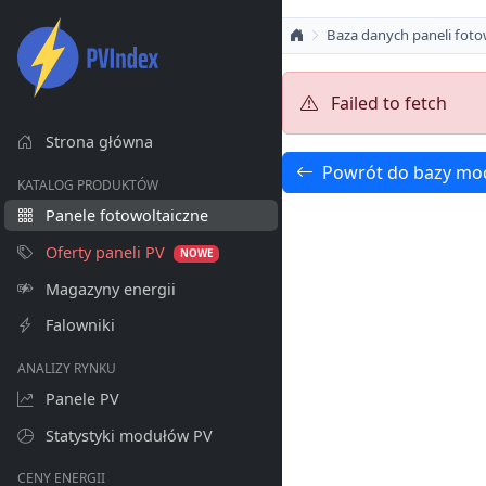
Baza danych paneli foto
Failed to fetch
Strona główna
Powrót do bazy mo
KATALOG PRODUKTÓW
Panele fotowoltaiczne
Oferty paneli PV
NOWE
Magazyny energii
Falowniki
ANALIZY RYNKU
Panele PV
Statystyki modułów PV
CENY ENERGII