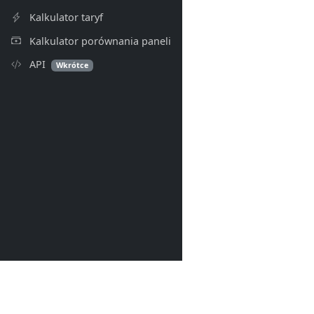
Kalkulator taryf
Kalkulator porównania paneli
API
Wkrótce
PV Index
© 2026- PV Index. Wszelkie p