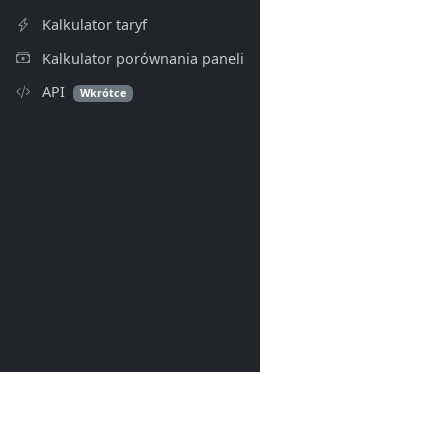
Kalkulator taryf
Kalkulator porównania paneli
API
Wkrótce
PV Index
© 2026- PV Index. Wszelkie p