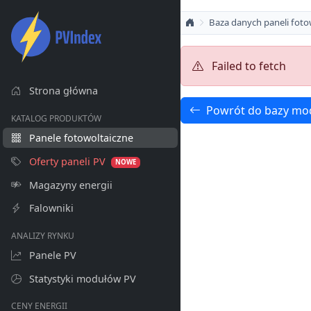
Baza danych paneli foto
Failed to fetch
Strona główna
Powrót do bazy mo
KATALOG PRODUKTÓW
Panele fotowoltaiczne
Oferty paneli PV
NOWE
Magazyny energii
Falowniki
ANALIZY RYNKU
Panele PV
Statystyki modułów PV
CENY ENERGII