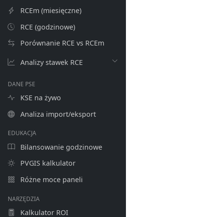
RCEm (miesięczne)
RCE (godzinowe)
Porównanie RCE vs RCEm
Analizy stawek RCE
DANE PSE
KSE na żywo
Analiza import/eksport
EDUKACJA
Bilansowanie godzinowe
PVGIS kalkulator
Różne moce paneli
NARZĘDZIA
Kalkulator ROI